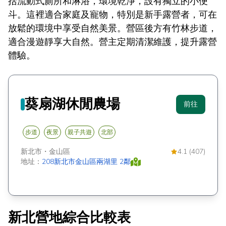
括流動式廁所和淋浴，環境乾淨，設有獨立的小便
斗。這裡適合家庭及寵物，特別是新手露營者，可在
放鬆的環境中享受自然美景。營區後方有竹林步道，
適合漫遊靜享大自然。營主定期清潔維護，提升露營
體驗。
葵扇湖休閒農場
前往
步道
夜景
親子共遊
北部
新北市
・
金山區
4.1 (407)
地址：
208新北市金山區兩湖里 2鄰
新北營地綜合比較表