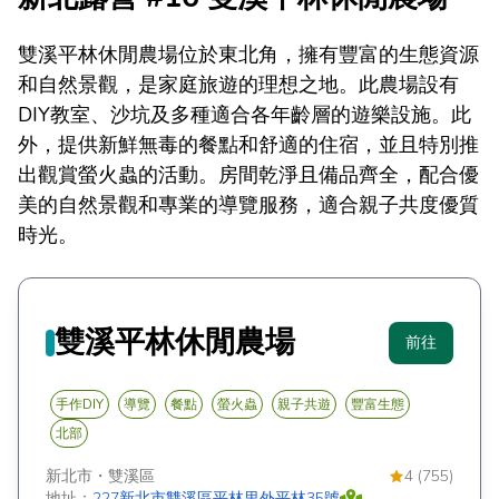
雙溪平林休閒農場位於東北角，擁有豐富的生態資源
和自然景觀，是家庭旅遊的理想之地。此農場設有
DIY教室、沙坑及多種適合各年齡層的遊樂設施。此
外，提供新鮮無毒的餐點和舒適的住宿，並且特別推
出觀賞螢火蟲的活動。房間乾淨且備品齊全，配合優
美的自然景觀和專業的導覽服務，適合親子共度優質
時光。
雙溪平林休閒農場
前往
手作DIY
導覽
餐點
螢火蟲
親子共遊
豐富生態
北部
新北市
・
雙溪區
4 (755)
地址：
227新北市雙溪區平林里外平林35號