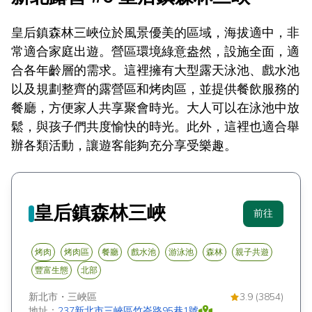
皇后鎮森林三峽位於風景優美的區域，海拔適中，非
常適合家庭出遊。營區環境綠意盎然，設施全面，適
合各年齡層的需求。這裡擁有大型露天泳池、戲水池
以及規劃整齊的露營區和烤肉區，並提供餐飲服務的
餐廳，方便家人共享聚會時光。大人可以在泳池中放
鬆，與孩子們共度愉快的時光。此外，這裡也適合舉
辦各類活動，讓遊客能夠充分享受樂趣。
皇后鎮森林三峽
前往
烤肉
烤肉區
餐廳
戲水池
游泳池
森林
親子共遊
豐富生態
北部
新北市
・
三峽區
3.9 (3854)
地址：
237新北市三峽區竹崙路95巷1號