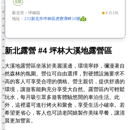
北部
新北市
・
坪林區
4 (518)
地址：
232新北市坪林區虎寮潭畔16號
新北露營 #4 坪林大溪地露營區
大溪地露營區坐落於美麗溪邊，環境寧靜，彌漫著自
然森林的氛圍。營位可自由選擇，對硬體設施要求不
高的客人可享受合理的價格。營主親切，提供舒適的
環境，讓遊客能夠充分享受大自然。露營區內可輕鬆
玩水，每月吸引眾多遊客體驗悠閒的車泊生活。此
外，這裡還可進行烤火和聚會，享受生活小確幸。若
希望更省心，客人也可請老闆娘製作美味早餐，讓清
晨更加豐富。