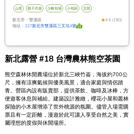
山景
親子共遊
少帳包場
小包區
北部
新北市
・
雙溪區
4.6 (180)
地址：
227新北市雙溪區三叉坑4號
新北露營 #18 台灣農林熊空茶園
熊空森林休閒農場位於新北三峽竹崙，海拔約700公
尺，擁有涼爽氣候與優美風景，適合家庭與情侶踏
青。營區內設有販賣部，提供茶飲、咖啡及冰棒，方
便遊客休息與補給。建築設計雅緻，櫻花小屋和叢林
探險的小木屋增添了世外桃源的氛圍。儘管入場需購
票且有一定距離，漫遊於此可讓人享受自然之美，實
屬理想的度假與休閒場所。