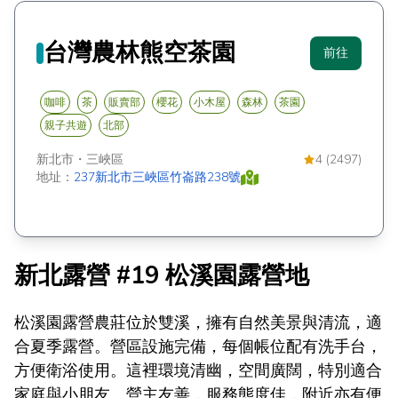
台灣農林熊空茶園
前往
咖啡
茶
販賣部
櫻花
小木屋
森林
茶園
親子共遊
北部
新北市
・
三峽區
4 (2497)
地址：
237新北市三峽區竹崙路238號
新北露營 #19 松溪園露營地
松溪園露營農莊位於雙溪，擁有自然美景與清流，適
合夏季露營。營區設施完備，每個帳位配有洗手台，
方便衛浴使用。這裡環境清幽，空間廣闊，特別適合
家庭與小朋友。營主友善，服務態度佳，附近亦有便