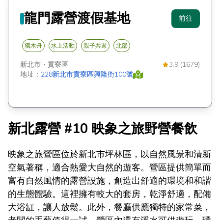
龍門露營渡假基地
前往
獨木舟
水上活動
親子共遊
北部
新北市
・
貢寮區
3.9 (1679)
地址：
228新北市貢寮區興隆街100號
新北露營 #10 映象之旅野營餐飲
映象之旅營區位於新北市坪林區，以自然風景和清新
空氣著稱，適合熱愛大自然的遊客。營區提供簡單而
富有自然風情的露營設施，創造出舒適的環境和和諧
的生態體驗。這裡擁有較大的套房，乾淨舒適，配備
大浴缸，讓人放鬆。此外，餐廳供應獨特的家常菜，