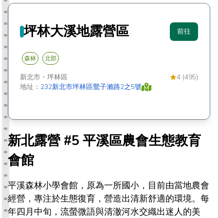
坪林大溪地露營區
前往
森林
北部
新北市
・
坪林區
4 (495)
地址：
232新北市坪林區鶯子瀨路2之5號
新北露營 #5 平溪區農會生態教育
會館
平溪森林小學會館，原為一所國小，目前由當地農會
經營，專注於生態復育，營造出清新舒適的環境。每
年四月中旬，流螢微語與清澈河水交織出迷人的美