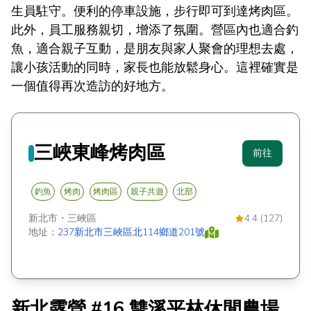
生員駐守。便利的停車設施，步行即可到達烤肉區。
此外，員工服務親切，增添了氛圍。營區內也適合釣
魚，適合親子互動，是朋友與家人聚會的理想去處，
讓小孩活動的同時，家長也能放鬆身心。這裡確實是
一個值得再次造訪的好地方。
三峽東峰烤肉區
前往
釣魚
烤肉
烤肉區
親子共遊
北部
新北市
・
三峽區
4.4 (127)
地址：
237新北市三峽區北114鄉道201號
新北露營 #16 雙溪平林休閒農場