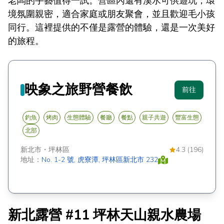
老闆的手藝值得一試。營區內還有溪水可供遊玩，環
境氛圍親密，適合家庭或朋友聚會，並且歡迎毛小孩
同行。這裡提供的不僅是露營的體驗，還是一次美好
的旅程。
映象之旅野營餐飲
前往
釣魚
烤肉
生態體驗
餐廳
餐點
親子共遊
豐富生態
北部
新北市
・
坪林區
4.3 (196)
地址：
No. 1-2 號, 虎寮潭, 坪林區新北市 232
新北露營 #11 坪林天山親水農場