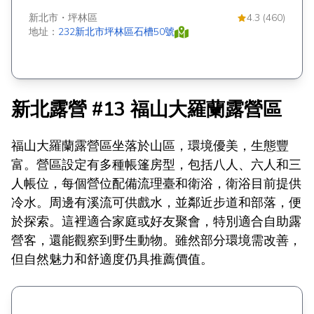
新北市
・
坪林區
4.3 (460)
地址：
232新北市坪林區石槽50號
新北露營 #13 福山大羅蘭露營區
福山大羅蘭露營區坐落於山區，環境優美，生態豐
富。營區設定有多種帳篷房型，包括八人、六人和三
人帳位，每個營位配備流理臺和衛浴，衛浴目前提供
冷水。周邊有溪流可供戲水，並鄰近步道和部落，便
於探索。這裡適合家庭或好友聚會，特別適合自助露
營客，還能觀察到野生動物。雖然部分環境需改善，
但自然魅力和舒適度仍具推薦價值。