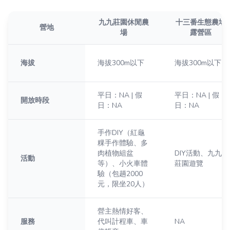
九九莊園休閒農
十三番生態農場
營地
場
露營區
海拔
海拔300m以下
海拔300m以下
平日：NA | 假
平日：NA | 假
開放時段
日：NA
日：NA
手作DIY（紅龜
粿手作體驗、多
肉植物組盆
DIY活動、九九
活動
等）、小火車體
莊園遊覽
驗（包趟2000
元，限坐20人）
營主熱情好客、
服務
代叫計程車、車
NA