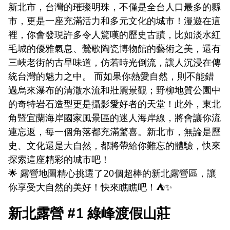
新北市，台灣的璀璨明珠，不僅是全台人口最多的縣
市，更是一座充滿活力和多元文化的城市！漫遊在這
裡，你會發現許多令人驚嘆的歷史古蹟，比如淡水紅
毛城的優雅氣息、鶯歌陶瓷博物館的藝術之美，還有
三峽老街的古早味道，仿若時光倒流，讓人沉浸在傳
統台灣的魅力之中。 而如果你熱愛自然，則不能錯
過烏來瀑布的清澈水流和壯麗景觀；野柳地質公園中
的奇特岩石造型更是攝影愛好者的天堂！此外，東北
角暨宜蘭海岸國家風景區的迷人海岸線，將會讓你流
連忘返，每一個角落都充滿驚喜。新北市，無論是歷
史、文化還是大自然，都將帶給你難忘的體驗，快來
探索這座精彩的城市吧！
🌟 露營地圖精心挑選了20個超棒的新北露營區，讓
你享受大自然的美好！快來瞧瞧吧！⛺️✨
新北露營 #1 綠峰渡假山莊