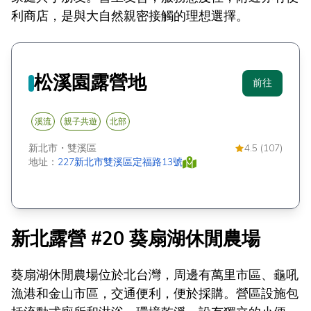
利商店，是與大自然親密接觸的理想選擇。
松溪園露營地
前往
溪流
親子共遊
北部
新北市
・
雙溪區
4.5 (107)
地址：
227新北市雙溪區定福路13號
新北露營 #20 葵扇湖休閒農場
葵扇湖休閒農場位於北台灣，周邊有萬里市區、龜吼
漁港和金山市區，交通便利，便於採購。營區設施包