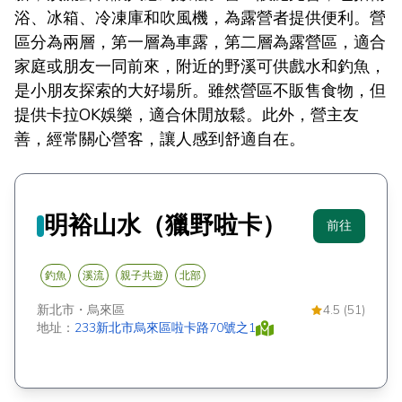
浴、冰箱、冷凍庫和吹風機，為露營者提供便利。營
區分為兩層，第一層為車露，第二層為露營區，適合
家庭或朋友一同前來，附近的野溪可供戲水和釣魚，
是小朋友探索的大好場所。雖然營區不販售食物，但
提供卡拉OK娛樂，適合休閒放鬆。此外，營主友
善，經常關心營客，讓人感到舒適自在。
明裕山水（獵野啦卡）
前往
釣魚
溪流
親子共遊
北部
新北市
・
烏來區
4.5 (51)
地址：
233新北市烏來區啦卡路70號之1