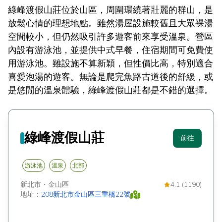
綠峰渡假山莊位於山區，周圍環繞著壯麗的群山，是
放鬆心情的理想地點。雖然湯屋設施較舊且大眾裸湯
空間較小，但仍然吸引許多遊客前來享受溫泉。營區
內設有游泳池，並提供中式早餐，住宿期間可免費使
用游泳池。雖設施不算新穎，但性價比高，特別適合
喜愛泡湯的遊客。無論是爬完魚路古道後的舒緩，或
是悠閒的溫泉體驗，綠峰渡假山莊都是不錯的選擇。
綠峰渡假山莊
前往
游泳池
溫泉
北部
新北市
・
金山區
4.1 (1190)
地址：
208新北市金山區三重橋22號