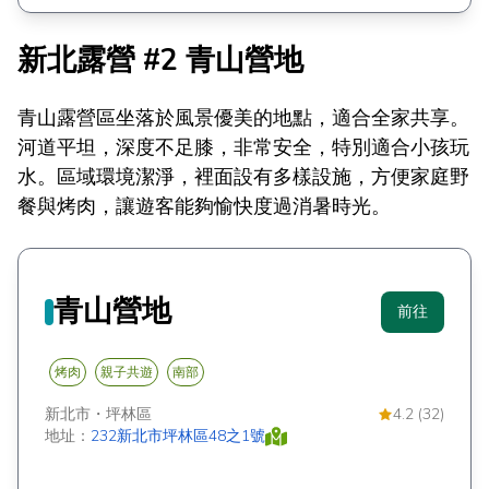
新北露營 #2 青山營地
青山露營區坐落於風景優美的地點，適合全家共享。
河道平坦，深度不足膝，非常安全，特別適合小孩玩
水。區域環境潔淨，裡面設有多樣設施，方便家庭野
餐與烤肉，讓遊客能夠愉快度過消暑時光。
青山營地
前往
烤肉
親子共遊
南部
新北市
・
坪林區
4.2 (32)
地址：
232新北市坪林區48之1號