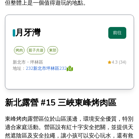
但整體上是一個值得遊玩的地點。
月牙灣
前往
烤肉
親子共遊
東部
新北市
・
坪林區
4.3 (34)
地址：
232新北市坪林區232
新北露營 #15 三峽東峰烤肉區
東峰烤肉露營區位於山區溪邊，環境安全優質，特別
適合家庭活動。營區設有紅十字安全把關，並提供天
然遮陰區及安全拉繩，讓小孩可以安心玩水，還有救