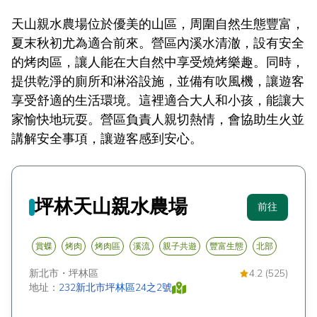
天山親水農場位於優美的山區，周圍自然生態豐富，
夏末秋初尤為適合前來。營區內溪水清澈，設有安全
的烤肉區，讓人能在大自然中享受燒烤樂趣。同時，
提供乾淨的廁所和淋浴設施，並備有吹風機，讓遊客
享受舒適的生活環境。這裡適合大人和小孩，能讓大
家愉快地玩耍。營區負責人親切熱情，會協助生火並
講解安全事項，讓遊客感到安心。
坪林天山親水農場
前往
賞蝶
烤肉
烤肉區
溪流
親子共遊
豐富生態
北部
新北市
・
坪林區
4.2 (525)
地址：
232新北市坪林區24之2號