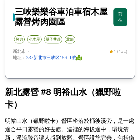
三峽樂樂谷車泊車宿木屋
前
露營烤肉園區
往
烤肉
小木屋
親子共遊
北部
新北市
・
4 (431)
地址：
237新北市三峡区153-1號
新北露營 #8 明裕山水（獵野啦
卡）
明裕山水（獵野啦卡）營區坐落於桶後溪旁，是一處
適合平日露營的好去處。這裡的海拔適中，環境清
新，溪流聲音讓人感到放鬆。營區設施完善，包括衛