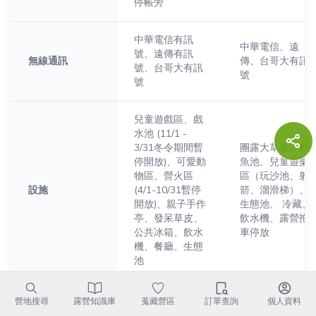
停帳旁
中華電信有訊
中華電信、遠
號、遠傳有訊
無線通訊
傳、台哥大有訊
號、台哥大有訊
號
號
兒童遊戲區、戲
水池 (11/1 -
3/31冬令期間暫
團露大草皮、釣
停開放)、可愛動
魚池、兒童遊樂
物區、營火區
區（玩沙池、射
設施
(4/1-10/31暫停
箭、溜滑梯）、
開放)、親子手作
生態池、 冷藏、
亭、發呆草皮、
飲水機、露營拖
公共冰箱、飲水
車停放
機、餐廳、生態
池
營地搜尋
露營知識庫
蒐藏營區
訂單查詢
個人資料
集中衛浴、男女
分區浴廁、附吹