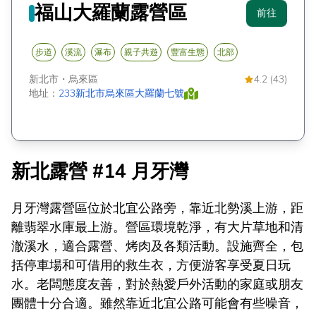
福山大羅蘭露營區
前往
步道
溪流
瀑布
親子共遊
豐富生態
北部
新北市
・
烏來區
4.2 (43)
地址：
233新北市烏來區大羅蘭七號
新北露營 #14 月牙灣
月牙灣露營區位於北宜公路旁，靠近北勢溪上游，距
離翡翠水庫最上游。營區環境乾淨，有大片草地和清
澈溪水，適合露營、烤肉及各類活動。設施齊全，包
括停車場和可借用的救生衣，方便游客享受夏日玩
水。老闆態度友善，對於熱愛戶外活動的家庭或朋友
團體十分合適。雖然靠近北宜公路可能會有些噪音，