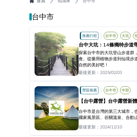
首頁
知識庫
台中市
台中市
推薦行程
台中市
大坑
台中大坑：14條獨特步道
探索台中市的大坑登山步道群
會。從藥用植物步道到仙境步
自然的美好吧！
最後更新：
2025/02/03
營區推薦
台中市
中部
【台中露營】台中露營新體驗
台中市是台灣的第三大城市，
國家風景區、谷關溫泉、合歡
最後更新：
2024/12/10