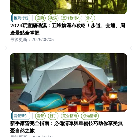
推薦行程
宜蘭
礁溪
五峰旗瀑布
瀑布
2024玩宜蘭礁溪：五峰旗瀑布攻略！步道、交通、周
邊景點全掌握
最後更新：
2025/08/05
露營新知
露營
新手
完全指南
必備清單
新手露營完全指南：必備清單與準備技巧助你享受無
憂自然之旅