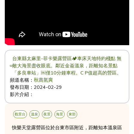
台東縣太麻里-菲卡樂露營區🏕️車床天地特約棧點 無
敵大海景盡收眼底。鄰近金崙溫泉，距離知名景點
「多良車站」￼僅10分鐘車程。C P值超高的營區。
頻道名稱：
秋高氣爽
發布日期：
2024-02-29
影片介紹：
觀景台
溫泉
夜景
海景
東部
快樂天堂露營區位於台東市區附近，距離知本溫泉區