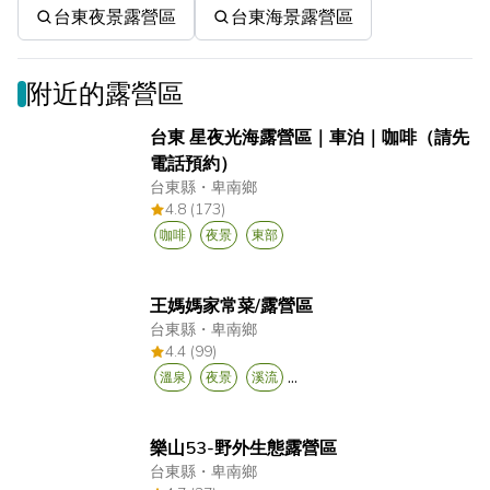
台東夜景露營區
台東海景露營區
附近的露營區
台東 星夜光海露營區｜車泊｜咖啡（請先
電話預約）
台東縣
・
卑南鄉
4.8 (173)
咖啡
夜景
東部
王媽媽家常菜/露營區
台東縣
・
卑南鄉
4.4 (99)
...
溫泉
夜景
溪流
樂山53-野外生態露營區
台東縣
・
卑南鄉