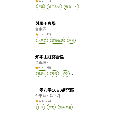
4.7 (37)
...
櫻花
親子共遊
豐富生態
射馬干農場
台東縣
・
4.7 (80)
大草皮
豐富生態
東部
知本山莊露營區
台東縣
・
4.3 (98)
...
觀景台
夜景
星空
ㄧ零八零1080露營區
台東縣
・
延平鄉
4.4 (24)
...
步道
雲海
豐富生態