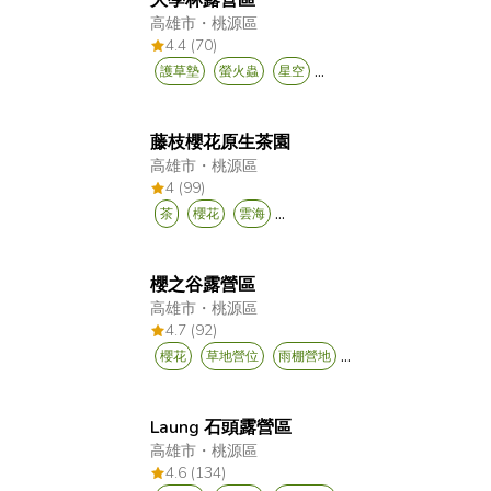
大學林露營區
高雄市
・
桃源區
4.4 (70)
...
護草墊
螢火蟲
星空
藤枝櫻花原生茶園
高雄市
・
桃源區
4 (99)
...
茶
櫻花
雲海
櫻之谷露營區
高雄市
・
桃源區
4.7 (92)
...
櫻花
草地營位
雨棚營地
Laung 石頭露營區
高雄市
・
桃源區
4.6 (134)