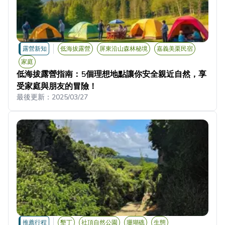
露營新知
低海拔露營
屏東沿山森林秘境
嘉義美栗民宿
家庭
低海拔露營指南：5個理想地點讓你安全親近自然，享
受家庭與朋友的冒險！
最後更新：
2025/03/27
推薦行程
墾丁
社頂自然公園
珊瑚礁
生態