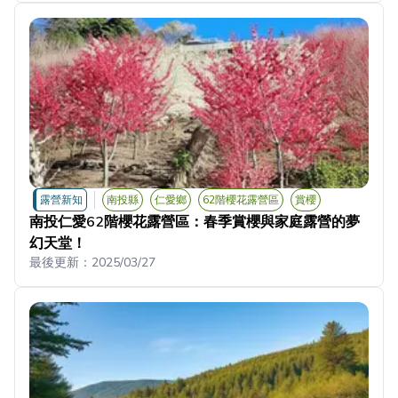
露營新知
南投縣
仁愛鄉
62階櫻花露營區
賞櫻
南投仁愛62階櫻花露營區：春季賞櫻與家庭露營的夢
幻天堂！
最後更新：
2025/03/27