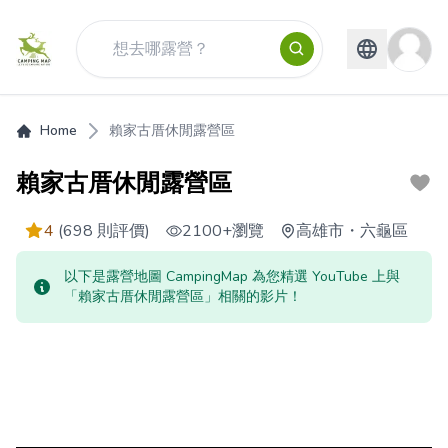
Home
賴家古厝休閒露營區
賴家古厝休閒露營區
4
(698 則評價)
2100+
瀏覽
高雄市
・
六龜區
以下是露營地圖 CampingMap 為您精選 YouTube 上與
「賴家古厝休閒露營區」相關的影片！