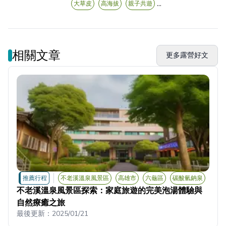
...
大草皮
高海拔
親子共遊
相關文章
更多露營好文
推薦行程
不老溪溫泉風景區
高雄市
六龜區
碳酸氫鈉泉
不老溪溫泉風景區探索：家庭旅遊的完美泡湯體驗與
自然療癒之旅
最後更新：
2025/01/21