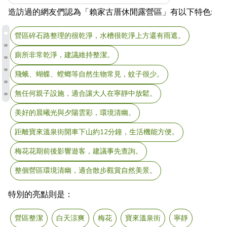
造訪過的網友們認為「賴家古厝休閒露營區」有以下特色:
營區碎石路整理的很乾淨，水槽很乾淨上方還有雨遮。
廁所非常乾淨，建議維持整潔。
飛蛾、蝴蝶、螳螂等自然生物常見，蚊子很少。
無任何親子設施，適合讓大人在寧靜中放鬆。
美好的晨曦光與夕陽雲彩，環境清幽。
距離寶來溫泉街開車下山約12分鐘，生活機能方便。
梅花花期前後影響遊客，建議事先查詢。
整個營區環境清幽，適合散步觀賞自然美景。
特別的亮點則是：
營區整潔
白天涼爽
梅花
寶來溫泉街
寧靜