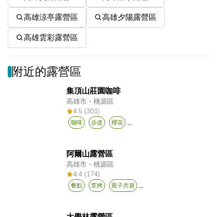
高雄涼亭露營區
高雄夕陽露營區
高雄雲彩露營區
附近的露營區
集頂山莊園咖啡
高雄市
・
桃源區
4.5 (301)
...
咖啡
步道
櫻花
阿爾山露營區
高雄市
・
桃源區
4.4 (174)
...
餐點
窯烤
親子共遊