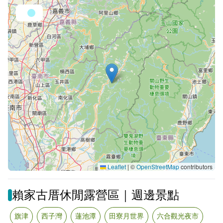
Leaflet
|
©
OpenStreetMap
contributors
賴家古厝休閒露營區｜週邊景點
旗津
西子灣
蓮池潭
田寮月世界
六合觀光夜市