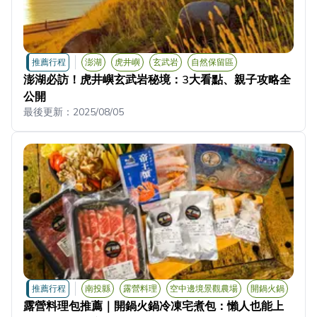
推薦行程
澎湖
虎井嶼
玄武岩
自然保留區
澎湖必訪！虎井嶼玄武岩秘境：3大看點、親子攻略全
公開
最後更新：
2025/08/05
推薦行程
南投縣
露營料理
空中邊境景觀農場
開鍋火鍋
露營料理包推薦｜開鍋火鍋冷凍宅煮包：懶人也能上