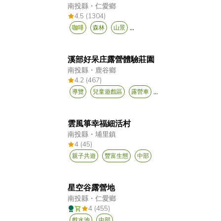
南投縣
・
仁愛鄉
4.5 (1304)
...
咖啡
森林
山景
溪部好呆庄露營體驗莊園
南投縣
・
鹿谷鄉
4.2 (467)
...
導覽
兒童遊戲區
露營車
雲風箏幸福細活村
南投縣
・
埔里鎮
4 (45)
親子共遊
豐富生態
中部
星空谷露營地
南投縣
・
仁愛鄉
4 (455)
戲水池
中部