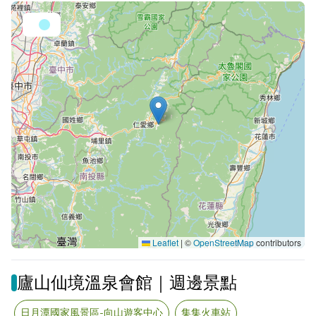
Leaflet
|
©
OpenStreetMap
contributors
廬山仙境溫泉會館｜週邊景點
日月潭國家風景區-向山遊客中心
集集火車站