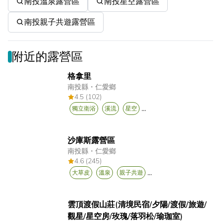
南投溫泉露營區
南投星空露營區
南投親子共遊露營區
附近的露營區
格拿里
南投縣
・
仁愛鄉
4.5 (102)
...
獨立衛浴
溪流
星空
沙庫斯露營區
南投縣
・
仁愛鄉
4.6 (245)
...
大草皮
溫泉
親子共遊
雲頂渡假山莊(清境民宿/夕陽/渡假/旅遊/
觀星/星空房/玫瑰/落羽松/瑜珈室)