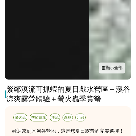
顯示全部
緊鄰溪流可抓蝦的夏日戲水營區＋溪谷
涼爽露營體驗＋螢火蟲季賞螢
螢火蟲
季節賞花
溪流
森林
北部
歡迎來到木河谷營地，這是您夏日露營的完美選擇！