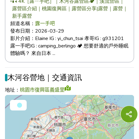
🎣 4K［露ㄧ手吧］｜木河谷露營區🏕️｜溪流營區｜
露營區介紹｜桃園復興區｜露營區分享|露營｜露營｜
新手露營
頻道名稱：
露一手吧
發布日期：
2026-03-29
影片介紹：
Elaine IG : yi_chun_tsai 孝哥IG : g931201
露一手吧IG : camping_berlingo 🏕️ 想要舒適的戶外睡眠
體驗嗎？ 來自日本 ...
木河谷營地｜交通資訊
地址：
桃園市復興區義盛里