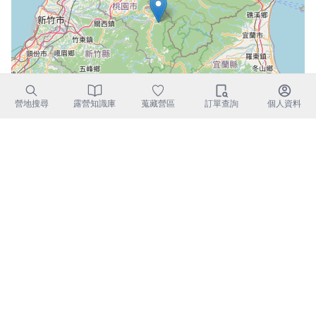
營地搜尋
露營知識庫
蒐藏營區
訂單查詢
個人資料
Leaflet
|
©
OpenStreetMap
contributors
木河谷營地｜週邊景點
石門水庫
大溪老街
小人國主題樂園
角板山公園
慈湖
小烏來風景特定區
新屋綠色走廊
東眼山國家森林遊樂區
埔心牧場
大溪花海農場
桃園大溪-獨一無二總統鎮
虎頭山公園