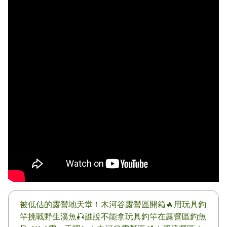
被低估的露營地天堂！木河谷露營區開箱🔥用玩具釣
竿挑戰野生溪魚🎣誰說不能拿玩具釣竿在露營區釣魚