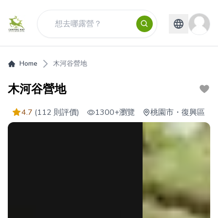
Home
木河谷營地
木河谷營地
4.7
(112 則評價)
1300+
瀏覽
桃園市
・
復興區