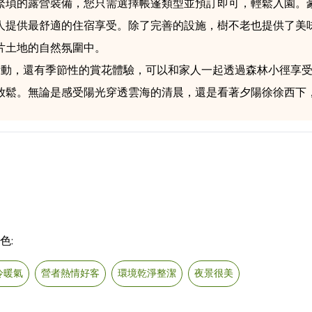
繁瑣的露營裝備，您只需選擇帳篷類型並預訂即可，輕鬆入園。豪
人提供最舒適的住宿享受。除了完善的設施，樹不老也提供了美
片土地的自然氛圍中。
Y活動，還有季節性的賞花體驗，可以和家人一起透過森林小徑享
放鬆。無論是感受陽光穿透雲海的清晨，還是看著夕陽徐徐西下
色:
冷暖氣
營者熱情好客
環境乾淨整潔
夜景很美