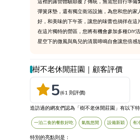
這裡的露營體驗顛覆了傳統，無需您自行準備
彈簧床墊，還有獨立衛浴設施，為您和您的家
好，和美味的下午茶，讓您的味蕾也徜徉在這
在這片獨特的營區，您將有機會參加多種DI
星空下的微風與鳥兒的清晨啼鳴自會讓您倍感
樹不老休閒莊園｜顧客評價
5
(61 則評價)
造訪過的網友們認為「樹不老休閒莊園」有以下特
一泊二食的餐飲好吃
氣氛悠閒
設備新穎
有
特別的亮點則是：