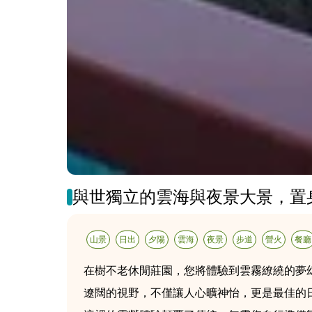
與世獨立的雲海與夜景大景，置
山景
日出
夕陽
雲海
夜景
步道
營火
餐廳
在樹不老休閒莊園，您將體驗到雲霧繚繞的夢
遼闊的視野，不僅讓人心曠神怡，更是最佳的