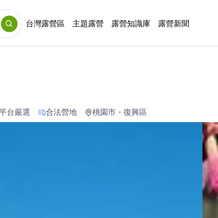
台灣露營區
主題露營
露營知識庫
露營新聞
平台嚴選
合法營地
桃園市
・
復興區