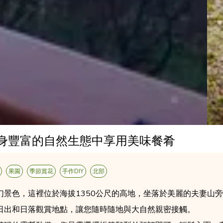
身豐富的自然生態中享用美味餐肴
果園
季節賞花
手作DIY
北部
幻景色，這裡位於海拔1350公尺的高地，坐落於美麗的夫妻山
日出和日落觀賞地點，讓您隨時隨地與大自然親密接觸。