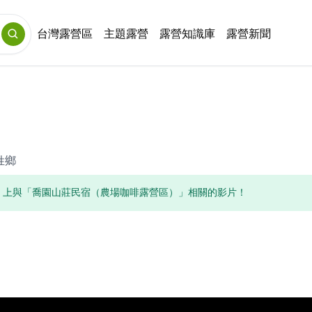
台灣露營區
主題露營
露營知識庫
露營新聞
）
姓鄉
uTube 上與「喬園山莊民宿（農場咖啡露營區）」相關的影片！