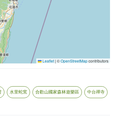
Leaflet
|
©
OpenStreetMap
contributors
村
水里蛇窯
合歡山國家森林遊樂區
中台禪寺