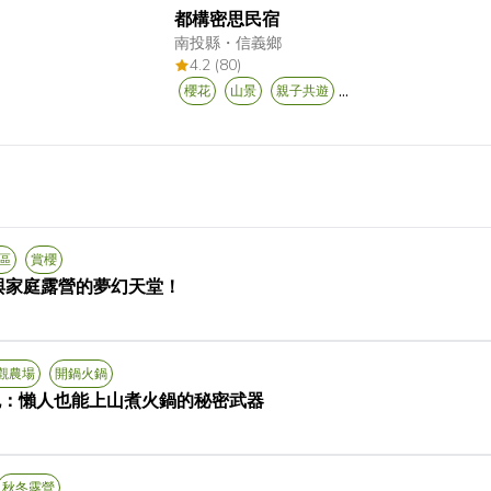
都構密思民宿
南投縣
・
信義鄉
4.2 (80)
...
櫻花
山景
親子共遊
區
賞櫻
與家庭露營的夢幻天堂！
觀農場
開鍋火鍋
包：懶人也能上山煮火鍋的秘密武器
...
秋冬露營