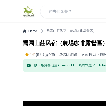
Home
喬園山莊民宿（農場咖啡露營區）
喬園山莊民宿（農場咖啡露營區
4.6
(82 則評價)
233
瀏覽
南投縣
・
國
以下是露營地圖 CampingMap 為您精選 Yo