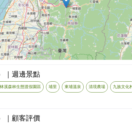
）｜週邊景點
林溪森林生態渡假園區
埔里
東埔溫泉
清境農場
九族文化
）｜顧客評價