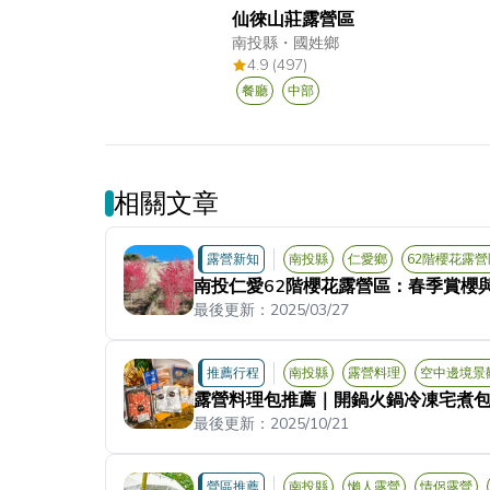
仙徠山莊露營區
南投縣
・
國姓鄉
4.9 (497)
餐廳
中部
相關文章
露營新知
南投縣
仁愛鄉
62階櫻花露營
南投仁愛62階櫻花露營區：春季賞櫻
最後更新：
2025/03/27
推薦行程
南投縣
露營料理
空中邊境景
露營料理包推薦｜開鍋火鍋冷凍宅煮
最後更新：
2025/10/21
營區推薦
南投縣
懶人露營
情侶露營