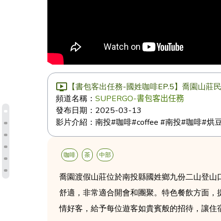
【書包客出任務-國姓咖啡EP.5】喬園山莊
頻道名稱：
SUPERGO-書包客出任務
發布日期：
2025-03-13
影片介紹：
南投#咖啡#coffee #南投#咖啡#烘豆
咖啡
茶
中部
喬園渡假山莊位於南投縣國姓鄉九份二山登山
舒適，非常適合開會和團聚。特色餐飲方面，
情好客，給予每位遊客如貴賓般的招待，讓住