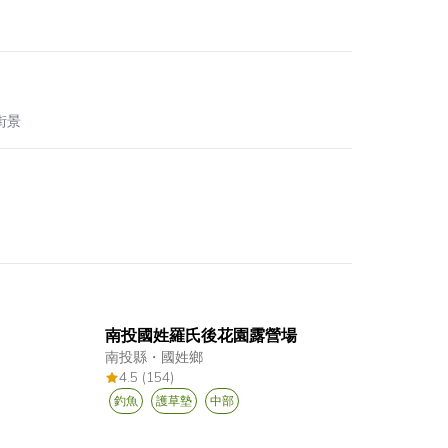
街景
南投國姓羅氏後花園露營場
南投縣
・
國姓鄉
4.5 (154)
釣魚
護草墊
中部