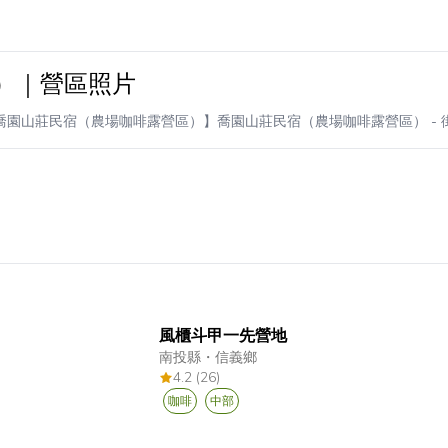
）｜營區照片
喬園山莊民宿（農場咖啡露營區）】喬園山莊民宿（農場咖啡露營區）
- 
風櫃斗甲一先營地
南投縣
・
信義鄉
4.2 (26)
咖啡
中部