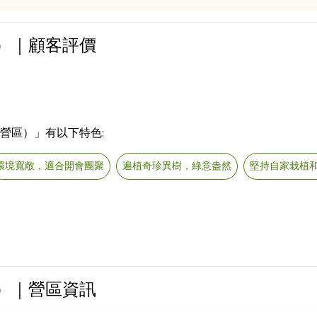
）｜顧客評價
營區）」有以下特色:
環境寬敞，適合開會團聚
遍植奇珍異樹，綠意盎然
堅持自家栽植
）｜營區資訊