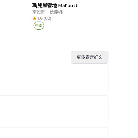
瑪兒屋營地 Mal'uu iti
南投縣
・
信義鄉
4.6 (82)
中部
更多露營好文