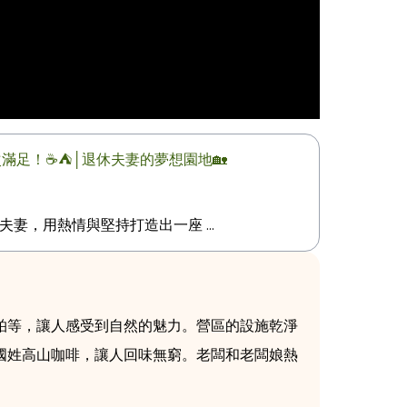
滿足！☕️⛺│退休夫妻的夢想園地🏡
對退休夫妻，用熱情與堅持打造出一座 ...
柏等，讓人感受到自然的魅力。營區的設施乾淨
國姓高山咖啡，讓人回味無窮。老闆和老闆娘熱