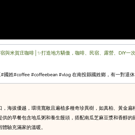
民宿與米賀庄咖啡│✨打造地方驕傲，咖啡、民宿、露營、DIY一次
#國姓#coffee #coffeebean #vlog 在南投縣國姓鄉，有一
口，海拔優越，環境寬敞且遍植多種奇珍異樹，如真柏、黃金扁
提供的早餐包含地瓜粥和養生饅頭，搭配南瓜芝麻豆漿和香醇的
宿體驗充滿家的溫暖。