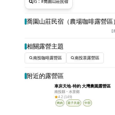
IG：#
喬園山莊民宿
喬園山莊民宿（農場咖啡露營區
【
相關露營主題
南投咖啡露營區
南投茶露營區
附近的露營區
車床天地-特約 大灣農園露營區
南投縣
・
水里鄉
4.2 (149)
烤肉
親子共遊
中部