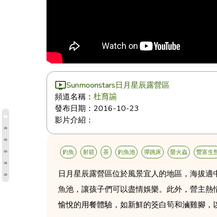
Sunmoonstars日月星辰露營區
頻道名稱：
杜育諭
發布日期：
2016-10-23
影片介紹：
釣魚
射箭
茶
釣魚池
彈跳床
螢火蟲
豐富生
日月星辰露營區位於風景宜人的地區，海拔適
魚池，讓孩子們可以盡情娛樂。此外，營主熱
愉悅的用餐體驗，如新鮮的筊白筍和滷雞腳，