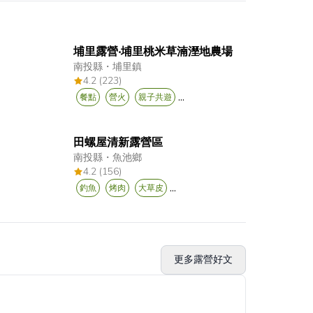
埔里露營‧埔里桃米草湳溼地農場
南投縣
・
埔里鎮
4.2 (223)
...
餐點
營火
親子共遊
田螺屋清新露營區
南投縣
・
魚池鄉
4.2 (156)
...
釣魚
烤肉
大草皮
更多露營好文