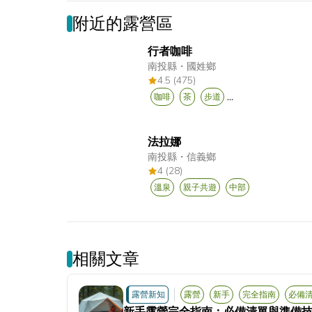
附近的露營區
行者咖啡
南投縣
・
國姓鄉
4.5 (475)
...
咖啡
茶
步道
法拉娜
南投縣
・
信義鄉
4 (28)
溫泉
親子共遊
中部
相關文章
露營新知
露營
新手
完全指南
必備