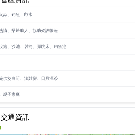
火蟲、釣魚、戲水
熱情、樂於助人、協助架設帳篷
設施、沙池、射箭、彈跳床、釣魚池
提供筊白筍、滷雞腳、日月潭茶
：親子家庭
區｜交通資訊