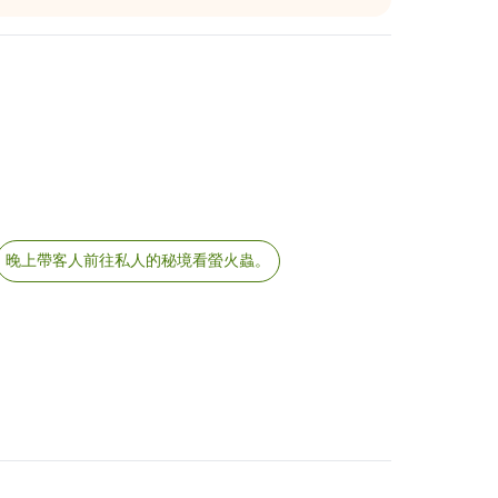
晚上帶客人前往私人的秘境看螢火蟲。