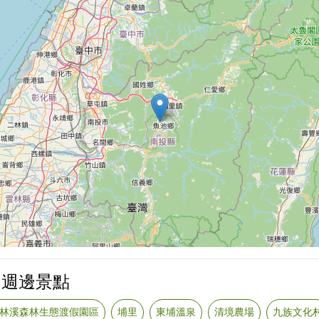
區｜週邊景點
林溪森林生態渡假園區
埔里
東埔溫泉
清境農場
九族文化