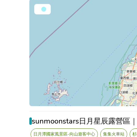
sunmoonstars日月星辰露營
日月潭國家風景區-向山遊客中心
集集火車站
杉