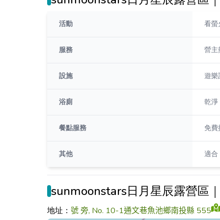
活動
看螢
服務
營主
設施
遊樂
浴廁
乾淨
餐點服務
免費
其他
適合
sunmoonstars日月星辰露營
地址：
號 旁, No. 10-1通文巷魚池鄉南投縣 555