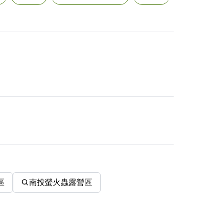
區
南投螢火蟲露營區