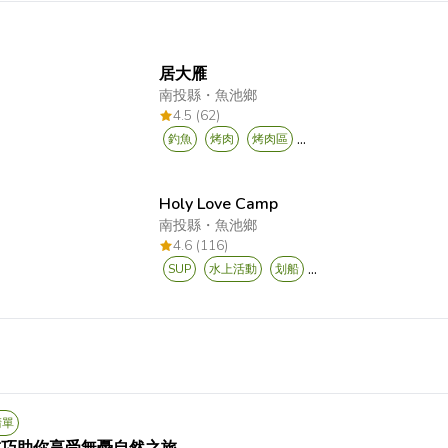
居大雁
南投縣
・
魚池鄉
4.5 (62)
...
釣魚
烤肉
烤肉區
Holy Love Camp
南投縣
・
魚池鄉
4.6 (116)
...
SUP
水上活動
划船
清單