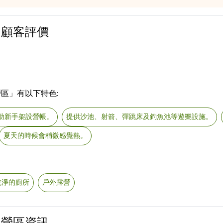
區｜顧客評價
營區」有以下特色:
助新手架設營帳。
提供沙池、射箭、彈跳床及釣魚池等遊樂設施。
夏天的時候會稍微感覺熱。
乾淨的廁所
戶外露營
區｜營區資訊