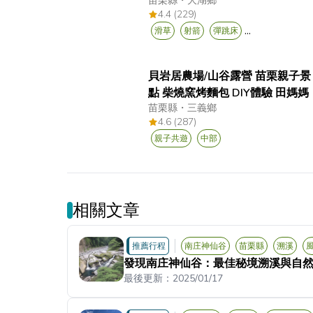
苗栗縣
・
大湖鄉
4.4 (229)
...
滑草
射箭
彈跳床
貝岩居農場/山谷露營 苗栗親子景
點 柴燒窯烤麵包 DIY體驗 田媽媽
苗栗縣
・
三義鄉
4.6 (287)
親子共遊
中部
相關文章
推薦行程
南庄神仙谷
苗栗縣
溯溪
發現南庄神仙谷：最佳秘境溯溪與自
最後更新：
2025/01/17