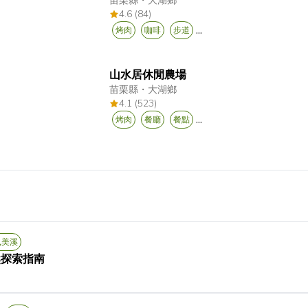
苗栗縣
・
大湖鄉
4.6 (84)
...
烤肉
咖啡
步道
山水居休閒農場
苗栗縣
・
大湖鄉
4.1 (523)
...
烤肉
餐廳
餐點
風美溪
然探索指南