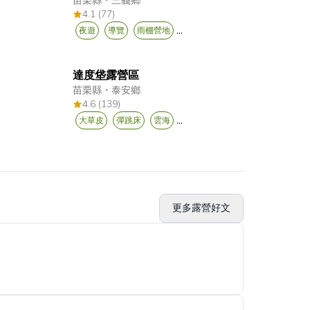
苗栗縣
・
三義鄉
4.1 (77)
...
夜遊
導覽
雨棚營地
達度垡露營區
苗栗縣
・
泰安鄉
4.6 (139)
...
大草皮
彈跳床
雲海
更多露營好文