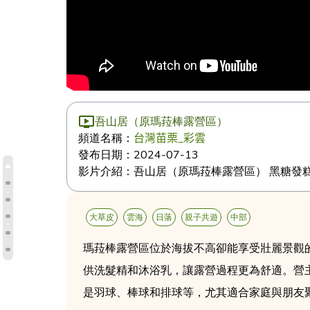
吾山居（原瑪菈棒露營區）
頻道名稱：
台灣苗栗_彩雲
發布日期：
2024-07-13
影片介紹：
吾山居（原瑪菈棒露營區） 黑糖發糕&涼糕&紫米
大草皮
雲海
日落
親子共遊
中部
瑪菈棒露營區位於海拔不高卻能享受壯麗景觀
供洗髮精和沐浴乳，讓露營過程更為舒適。營
是羽球、棒球和排球等，尤其適合家庭與朋友