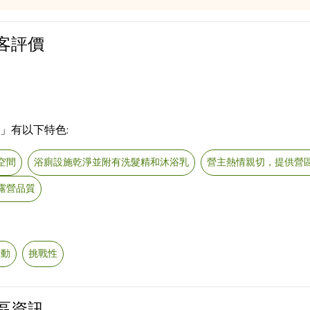
客評價
」有以下特色:
空間
浴廁設施乾淨並附有洗髮精和沐浴乳
營主熱情親切，提供營
露營品質
活動
挑戰性
區資訊