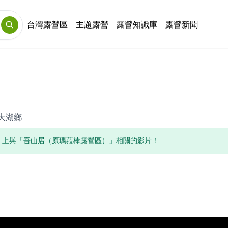
台灣露營區
主題露營
露營知識庫
露營新聞
大湖鄉
uTube 上與「吾山居（原瑪菈棒露營區）」相關的影片！