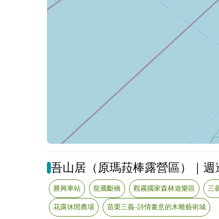
吾山居（原瑪菈棒露營區）｜週
勝興車站
龍騰斷橋
觀霧國家森林遊樂區
三
花露休閒農場
苗栗三義-詩情畫意的木雕藝術城