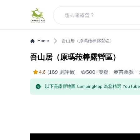
Home
吾山居（原瑪菈棒露營區）
吾山居（原瑪菈棒露營區）
4.6
(189 則評價)
500+
瀏覽
苗栗縣
・
以下是露營地圖 CampingMap 為您精選 Yo