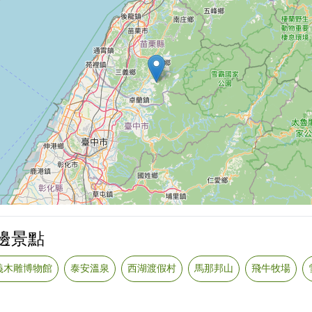
邊景點
義木雕博物館
泰安溫泉
西湖渡假村
馬那邦山
飛牛牧場