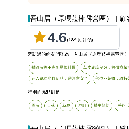
吾山居（原瑪菈棒露營區）｜顧
4.6
(189 則評價)
造訪過的網友們認為「吾山居（原瑪菈棒露營區）
營區海拔不高但景觀壯麗
草皮維護良好，提供寬敞
進入路線小且陡峭，需注意安全
營位不超收，維持
特別的亮點則是：
雲海
日落
草皮
浴廁
營主親切
戶外
吾山居（原瑪菈棒露營區）｜營