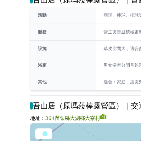
活動
羽球、棒球、排球
服務
營主友善且積極處
設施
草皮空間大，適合
浴廁
男女浴室分開且乾
其他
適合：家庭，朋友
吾山居（原瑪菈棒露營區）｜交
地址：
364苗栗縣大湖鄉大寮村