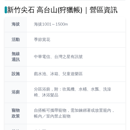
新竹尖石 高台山(狩獵帳)｜營區資訊
海拔
海拔1001～1500m
活動
季節賞花
無線
中華電信、台灣之星有訊號
通訊
設施
戲水池、冰箱、兒童遊樂區
分區浴廁，附：吹風機、水桶、水瓢、洗澡
浴廁
椅、沐浴髮品
寵物
自搭帳可攜帶寵物，需加鍊綁著或放置籠內，
政策
帳內／室內禁止寵物