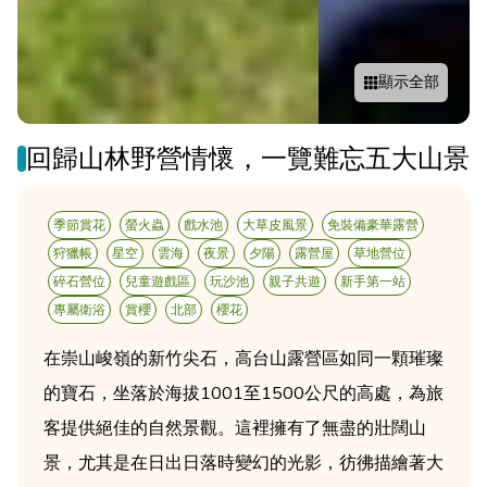
顯示全部
回歸山林野營情懷，一覽難忘五大山景
季節賞花
螢火蟲
戲水池
大草皮風景
免裝備豪華露營
狩獵帳
星空
雲海
夜景
夕陽
露營屋
草地營位
碎石營位
兒童遊戲區
玩沙池
親子共遊
新手第一站
專屬衛浴
賞櫻
北部
櫻花
在崇山峻嶺的新竹尖石，高台山露營區如同一顆璀璨
的寶石，坐落於海拔1001至1500公尺的高處，為旅
客提供絕佳的自然景觀。這裡擁有了無盡的壯闊山
景，尤其是在日出日落時變幻的光影，彷彿描繪著大