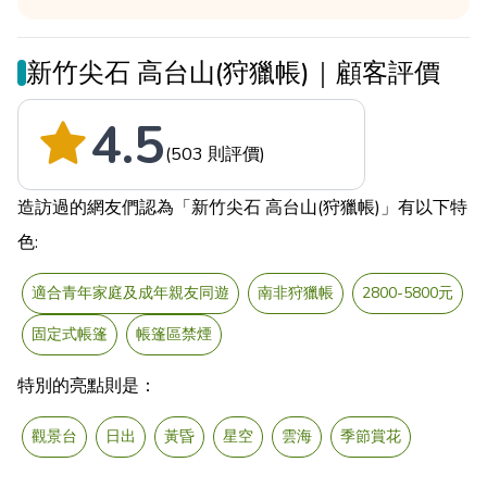
新竹尖石 高台山(狩獵帳)｜顧客評價
4.5
(503 則評價)
造訪過的網友們認為「新竹尖石 高台山(狩獵帳)」有以下特
色:
適合青年家庭及成年親友同遊
南非狩獵帳
2800-5800元
固定式帳篷
帳篷區禁煙
特別的亮點則是：
觀景台
日出
黃昏
星空
雲海
季節賞花