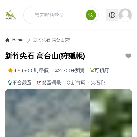
Home
新竹尖石 高台山(狩...
新竹尖石 高台山(狩獵帳)
4.5
(503 則評價)
1700+
瀏覽
可預訂
平台嚴選
營區環景
新竹縣
・
尖石鄉