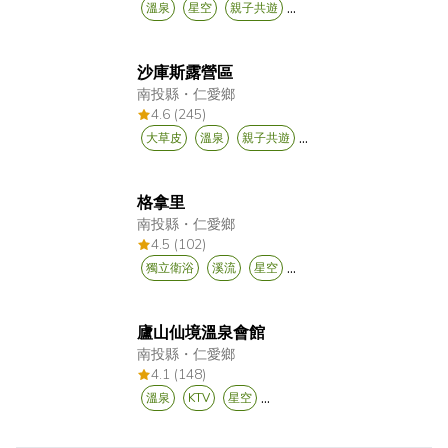
...
溫泉
星空
親子共遊
沙庫斯露營區
南投縣
・
仁愛鄉
4.6 (245)
...
大草皮
溫泉
親子共遊
格拿里
南投縣
・
仁愛鄉
4.5 (102)
...
獨立衛浴
溪流
星空
廬山仙境溫泉會館
南投縣
・
仁愛鄉
4.1 (148)
...
溫泉
KTV
星空