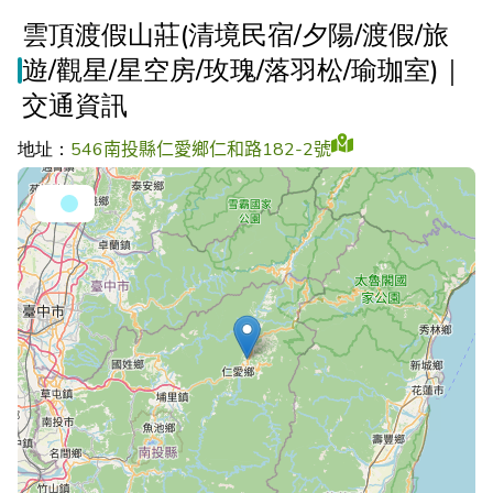
雲頂渡假山莊(清境民宿/夕陽/渡假/旅
遊/觀星/星空房/玫瑰/落羽松/瑜珈室)｜
交通資訊
地址：
546南投縣仁愛鄉仁和路182-2號