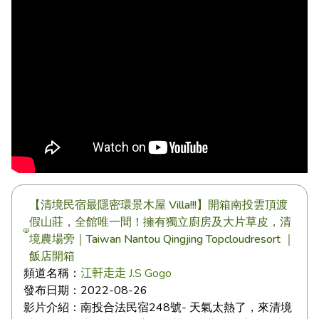
【清境民宿最隱密環景木屋 Villa!!!】開箱南投雲頂渡
假山莊，全館唯一間！擁有獨立廚房及大片草皮，清
境農場旁｜Taiwan Nantou Qingjing Topcloudresort ｜
飯店開箱
頻道名稱：
江軒走走 J.S Gogo
發布日期：
2022-08-26
影片介紹：
南投合法民宿248號- 天氣太熱了，來清境