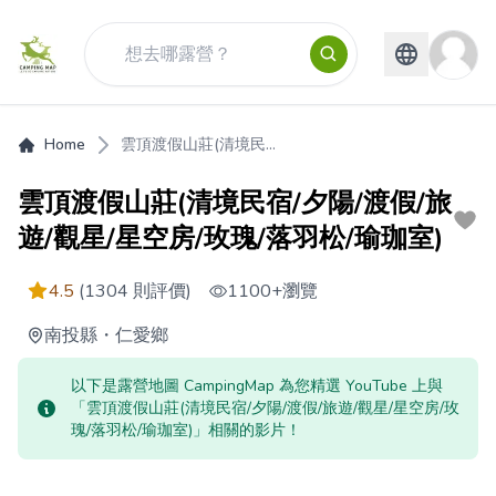
Home
雲頂渡假山莊(清境民...
雲頂渡假山莊(清境民宿/夕陽/渡假/旅
遊/觀星/星空房/玫瑰/落羽松/瑜珈室)
4.5
(1304 則評價)
1100+
瀏覽
南投縣
・
仁愛鄉
以下是露營地圖 CampingMap 為您精選 YouTube 上與
「雲頂渡假山莊(清境民宿/夕陽/渡假/旅遊/觀星/星空房/玫
瑰/落羽松/瑜珈室)」相關的影片！