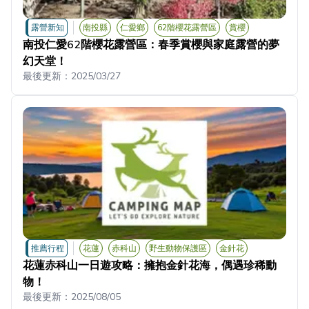
露營新知
南投縣
仁愛鄉
62階櫻花露營區
賞櫻
南投仁愛62階櫻花露營區：春季賞櫻與家庭露營的夢
幻天堂！
最後更新：
2025/03/27
推薦行程
花蓮
赤科山
野生動物保護區
金針花
花蓮赤科山一日遊攻略：擁抱金針花海，偶遇珍稀動
物！
最後更新：
2025/08/05