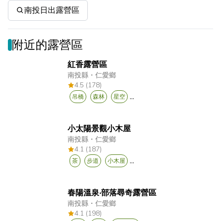
南投日出露營區
附近的露營區
紅香露營區
南投縣
・
仁愛鄉
4.5 (178)
...
吊橋
森林
星空
小太陽景觀小木屋
南投縣
・
仁愛鄉
4.1 (187)
...
茶
步道
小木屋
春陽溫泉‧部落尋奇露營區
南投縣
・
仁愛鄉
4.1 (198)