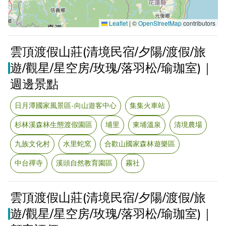
Leaflet
|
©
OpenStreetMap
contributors
雲頂渡假山莊(清境民宿/夕陽/渡假/旅
遊/觀星/星空房/玫瑰/落羽松/瑜珈室)｜
週邊景點
日月潭國家風景區-向山遊客中心
集集火車站
杉林溪森林生態渡假園區
埔里
東埔溫泉
清境農場
九族文化村
水里蛇窯
合歡山國家森林遊樂區
中台禪寺
溪頭自然教育園區
霧社
雲頂渡假山莊(清境民宿/夕陽/渡假/旅
遊/觀星/星空房/玫瑰/落羽松/瑜珈室)｜