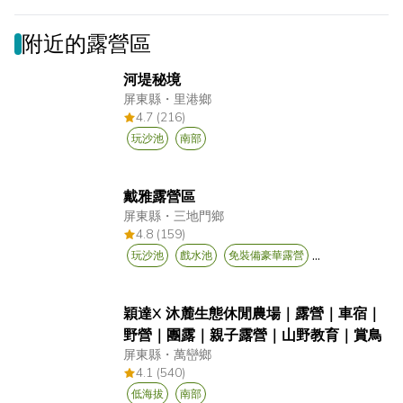
附近的露營區
河堤秘境
屏東縣
・
里港鄉
4.7 (216)
玩沙池
南部
戴雅露營區
屏東縣
・
三地門鄉
4.8 (159)
...
玩沙池
戲水池
免裝備豪華露營
穎達X 沐麓生態休閒農場｜露營｜車宿｜
野營｜團露｜親子露營｜山野教育｜賞鳥
屏東縣
・
萬巒鄉
4.1 (540)
低海拔
南部