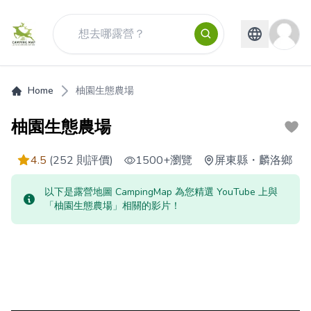
Home
柚園生態農場
柚園生態農場
4.5
(252 則評價)
1500+
瀏覽
屏東縣
・
麟洛鄉
以下是露營地圖 CampingMap 為您精選 YouTube 上與
「柚園生態農場」相關的影片！