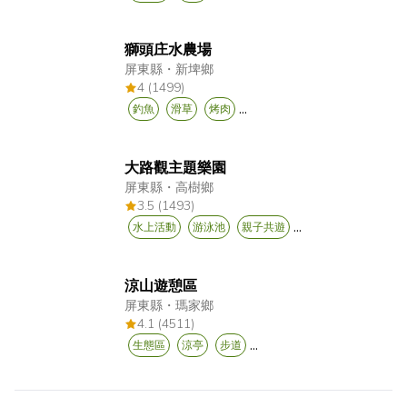
獅頭庄水農場
屏東縣
・
新埤鄉
4 (1499)
...
釣魚
滑草
烤肉
大路觀主題樂園
屏東縣
・
高樹鄉
3.5 (1493)
...
水上活動
游泳池
親子共遊
涼山遊憩區
屏東縣
・
瑪家鄉
4.1 (4511)
...
生態區
涼亭
步道