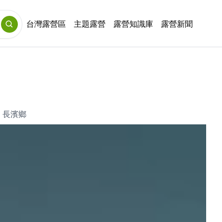
台灣露營區
主題露營
露營知識庫
露營新聞
・
長濱鄉