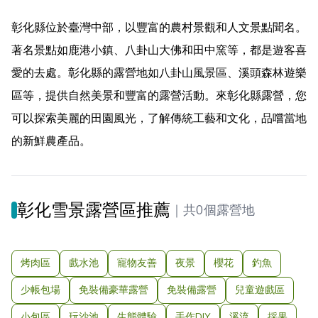
彰化縣位於臺灣中部，以豐富的農村景觀和人文景點聞名。
著名景點如鹿港小鎮、八卦山大佛和田中窯等，都是遊客喜
愛的去處。彰化縣的露營地如八卦山風景區、溪頭森林遊樂
區等，提供自然美景和豐富的露營活動。來彰化縣露營，您
可以探索美麗的田園風光，了解傳統工藝和文化，品嚐當地
的新鮮農產品。
彰化雪景露營區推薦
｜
共0個露營地
烤肉區
戲水池
寵物友善
夜景
櫻花
釣魚
少帳包場
免裝備豪華露營
免裝備露營
兒童遊戲區
小包區
玩沙池
生態體驗
手作DIY
溪流
採果