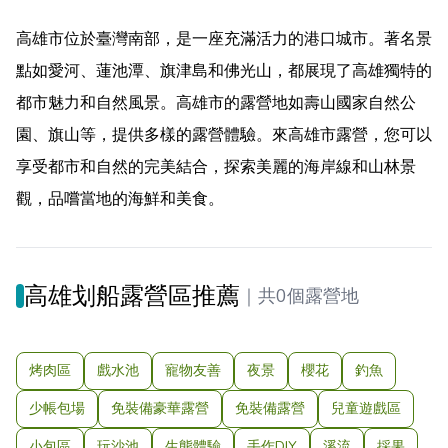
高雄市位於臺灣南部，是一座充滿活力的港口城市。著名景
點如愛河、蓮池潭、旗津島和佛光山，都展現了高雄獨特的
都市魅力和自然風景。高雄市的露營地如壽山國家自然公
園、旗山等，提供多樣的露營體驗。來高雄市露營，您可以
享受都市和自然的完美結合，探索美麗的海岸線和山林景
觀，品嚐當地的海鮮和美食。
高雄划船露營區推薦
｜
共0個露營地
烤肉區
戲水池
寵物友善
夜景
櫻花
釣魚
少帳包場
免裝備豪華露營
免裝備露營
兒童遊戲區
小包區
玩沙池
生態體驗
手作DIY
溪流
採果