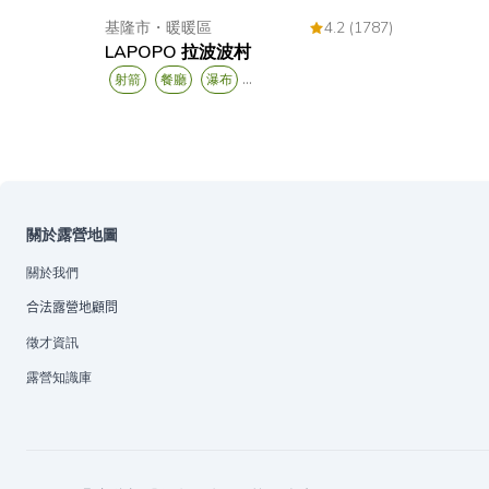
基隆市
・
暖暖區
4.2 (1787)
LAPOPO 拉波波村
...
射箭
餐廳
瀑布
關於露營地圖
關於我們
合法露營地顧問
徵才資訊
露營知識庫