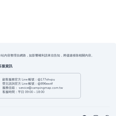
本站內容整理自網路，如影響權利請來信告知，將儘速移除相關內容。
客服資訊
顧客服務官方 Line 帳號：
@177xhvpu
營主諮詢官方 Line 帳號：
@896exvtf
服務信箱：
service@campingmap.com.tw
客服時間：平日 09:00 ~ 18:00