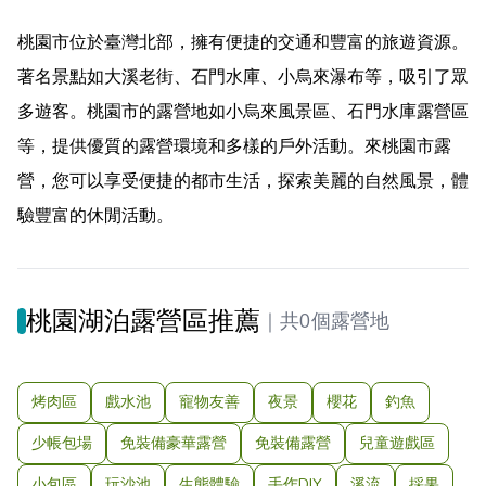
桃園市位於臺灣北部，擁有便捷的交通和豐富的旅遊資源。
著名景點如大溪老街、石門水庫、小烏來瀑布等，吸引了眾
多遊客。桃園市的露營地如小烏來風景區、石門水庫露營區
等，提供優質的露營環境和多樣的戶外活動。來桃園市露
營，您可以享受便捷的都市生活，探索美麗的自然風景，體
驗豐富的休閒活動。
桃園湖泊露營區推薦
｜
共0個露營地
烤肉區
戲水池
寵物友善
夜景
櫻花
釣魚
少帳包場
免裝備豪華露營
免裝備露營
兒童遊戲區
小包區
玩沙池
生態體驗
手作DIY
溪流
採果