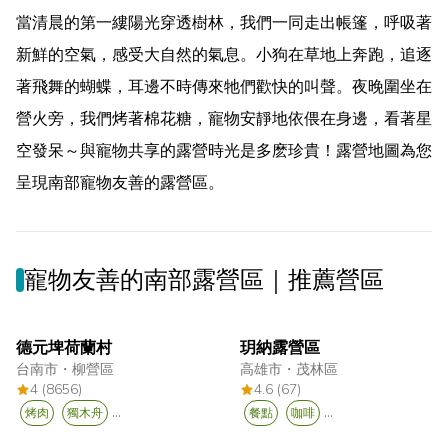
當清晨的第一縷陽光穿透樹林，我們一同走出帳篷，呼吸著
新鮮的空氣，感受大自然的氣息。小狗在草地上奔跑，追逐
著飛舞的蝴蝶，耳邊不時傳來牠們歡快的叫聲。夜晚圍坐在
營火旁，我們烤著棉花糖，寵物安靜地依偎在身邊，看著星
空發呆～與寵物共享的露營時光是多麽珍貴！露營地圖為您
呈現南部寵物友善的露營區。
寵物友善的南部露營區｜推薦營區
德元埤荷蘭村
玥納露營區
台南市
・
柳營區
高雄市
・
茂林區
4 (8656)
4.6 (67)
...
...
烤肉
獨木舟
餐點
咖啡