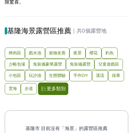
限驚喜。
基隆海景露營區推薦
｜
共0個露營地
烤肉區
戲水池
寵物友善
夜景
櫻花
釣魚
少帳包場
免裝備豪華露營
免裝備露營
兒童遊戲區
小包區
玩沙池
生態體驗
手作DIY
溪流
採果
更多類別
雲海
步道
基隆市 目前沒有「海景」的露營區推薦