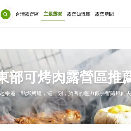
主題露營
台灣露營區
露營知識庫
露營新聞
東部可烤肉露營區推
起帳篷，點燃烤爐，這一刻，所有的壓力似乎都隨風而