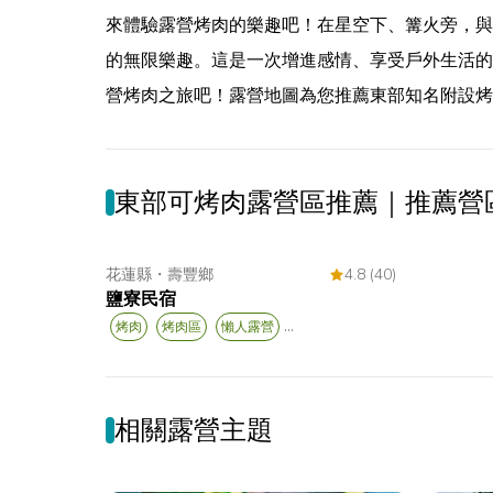
來體驗露營烤肉的樂趣吧！在星空下、篝火旁，與
的無限樂趣。這是一次增進感情、享受戶外生活的
營烤肉之旅吧！露營地圖為您推薦東部知名附設烤
東部可烤肉露營區推薦｜推薦營
花蓮縣
・
壽豐鄉
4.8 (40)
鹽寮民宿
...
烤肉
烤肉區
懶人露營
相關露營主題