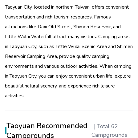
Taoyuan City, located in northern Taiwan, offers convenient
transportation and rich tourism resources. Famous
attractions like Daxi Old Street, Shimen Reservoir, and
Little Wulai Waterfall attract many visitors. Camping areas
in Taoyuan City, such as Little Wulai Scenic Area and Shimen
Reservoir Camping Area, provide quality camping
environments and various outdoor activities. When camping
in Taoyuan City, you can enjoy convenient urban life, explore
beautiful natural scenery, and experience rich leisure
activities.
Taoyuan Recommended
｜
Total 62
Campgrounds
Campgrounds