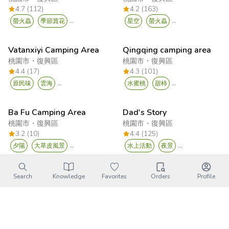
4.7 (112)
4.2 (163)
...
...
螢火蟲
季節賞花
星空
螢火蟲
Vatanxiyi Camping Area
Qingqing camping area
桃園市
・
復興區
桃園市
・
復興區
4.4 (17)
4.3 (101)
...
...
原民味
雲海
水蜜桃
甜柿
Ba Fu Camping Area
Dad's Story
桃園市
・
復興區
桃園市
・
復興區
3.2 (10)
4.4 (125)
...
...
夕陽
大草皮風景
水上活動
夜景
Jiu Dou Village Farm (Official LINE ID: @abc101 For inquiries and reservations, please join) Group activities, Family Day, Outdoor education, Welcome camping, Organic farm ecology with fresh produce harvesting, Recommended fun and popular
Site One Camping Area
Search
Knowledge
Favorites
Orders
Profile
桃園市
・
新屋區
桃園市
・
復興區
4.8 (10501)
4.9 (59)
...
...
烤肉
溜滑梯
觀星
高海拔