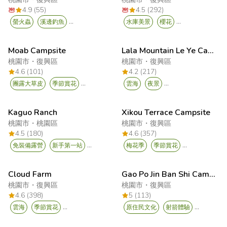
4.9 (55)
4.5 (292)
...
...
螢火蟲
溪邊釣魚
水庫美景
櫻花
Moab Campsite
Lala Mountain Le Ye Camping Area
桃園市
・
復興區
桃園市
・
復興區
4.6 (101)
4.2 (217)
...
...
團露大草皮
季節賞花
雲海
夜景
Kaguo Ranch
Xikou Terrace Campsite
桃園市
・
桃園區
桃園市
・
復興區
4.5 (180)
4.6 (357)
...
...
免裝備露營
新手第一站
梅花季
季節賞花
Cloud Farm
Gao Po Jin Ban Shi Campsite
桃園市
・
復興區
桃園市
・
復興區
4.6 (398)
5 (113)
...
...
雲海
季節賞花
原住民文化
射箭體驗