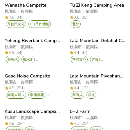
Wanasha Campsite
Tu Zi Keng Camping Area
桃園市
・
復興區
桃園市
・
龍潭區
4.8 (34)
3.6 (28)
...
原住民文化
DIY手作體驗
北部
Yeheng Riverbank Campsite
Lala Mountain Delahul Camping Area
桃園市
・
復興區
桃園市
・
復興區
4.5 (54)
4.4 (97)
...
...
釣魚池
戲水池
季節賞花
雲海
Gase Noise Campsite
Lala Mountain Piyashang Camping Area
桃園市
・
復興區
桃園市
・
復興區
4.5 (251)
4.4 (123)
...
...
團露大草皮
季節賞花
高海拔
雲海
Kusu Landscape Campsite
5+2 Farm
桃園市
・
復興區
桃園市
・
大溪區
4.5 (254)
4.1 (204)