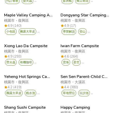
...
...
代訂食材
螢火蟲
套房帳
獨立衛浴
Maple Valley Camping Area
Dongyang Star Camping Area
桃園市
・
復興區
桃園市
・
復興區
4.9 (140)
4.9 (17)
...
...
小包區
團露大草皮
導覽解說
登山
Xiong Lao Da Campsite
Iwan Farm Campsite
桃園市
・
復興區
桃園市
・
復興區
4.9 (293)
4.6 (264)
...
...
營火蟲
有機咖啡
雲海
星空
Yeheng Hot Springs Campsite
Sen Sen Parent-Child Camping Area
桃園市
・
復興區
桃園市
・
大溪區
4.2 (419)
4.4 (380)
...
...
團露大草皮
戲水池
草地營位
玩沙池
Shang Sushi Campsite
Happy Camping
桃園市
・
復興區
桃園市
・
復興區