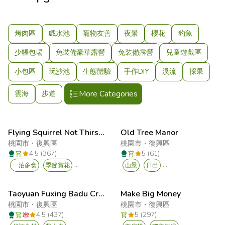
烤肉區
戲水池
寵物友善
夜景
櫻花
釣魚
少帳包場
免裝備豪華露營
免裝備露營
兒童遊戲區
小包區
玩沙池
生態體驗
手作DIY
溪流
採果
More Categories
雲海
步道
Flying Squirrel Not Thirsty Campground
Old Tree Manor
桃園市
・
復興區
桃園市
・
復興區
4.5 (367)
5 (61)
...
...
一泊多食
季節賞花
山景
日出
Taoyuan Fuxing Badu Creek (hunting tent)
Make Big Money
桃園市
・
復興區
桃園市
・
復興區
4.5 (437)
5 (297)