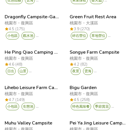
...
...
生態體驗
雲海
果菜採收
螢火蟲
Dragonfly Campsite-Gase Noise
Green Fruit Rest Area
桃園市
・
復興區
桃園市
・
大溪區
4.5 (175)
3.9 (270)
...
...
小包區
戲水池
碎石營位
草地營位
He Ping Qiao Camping Area
Songye Farm Campsite
桃園市
・
復興區
桃園市
・
復興區
4.6 (48)
4.2 (82)
...
...
日出
山景
夜景
雲海
Lihebo Leisure Farm Camping Area
Bigu Garden
桃園市
・
復興區
桃園市
・
復興區
4.7 (149)
4.5 (258)
...
...
小包區
生態池
特色風味餐
季節賞花
Muhu Valley Campsite
Pei Ya Jing Leisure Campsite
桃園市
・
復興區
桃園市
・
復興區