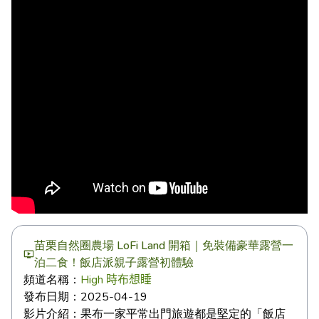
苗栗自然圈農場 LoFi Land 開箱｜免裝備豪華露營一
泊二食！飯店派親子露營初體驗
頻道名稱：
High 時布想睡
發布日期：
2025-04-19
影片介紹：
果布一家平常出門旅遊都是堅定的「飯店