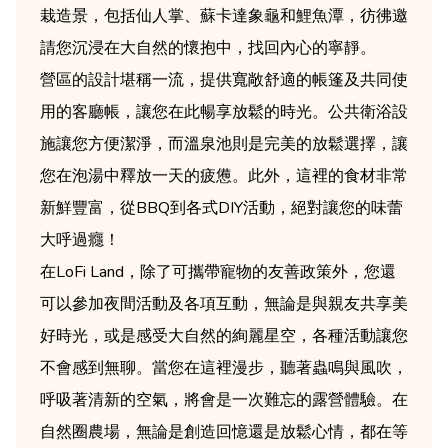
栽造景，包括仙人掌、蘇卡達象龜和鯉魚潭，彷彿邀
請您沉浸在大自然的懷抱中，找回內心的寧靜。
營區的設計堪稱一流，提供寬敞舒適的帳篷及共同使
用的客廳帳，讓您在此暢享放鬆的時光。公共衛浴設
施讓您方便潔淨，而溫泉池則是完美的放鬆選擇，讓
您在泡湯中釋放一天的疲憊。此外，這裡的食材非常
新鮮豐富，從BBQ到各式DIY活動，絕對讓您的味蕾
大呼過癮！
在LoFi Land，除了可攜帶寵物的友善政策外，您還
可以參加夜間活動及各項互動，無論是與親友共享美
好時光，或是感受大自然的絢麗星空，各種活動讓您
不會感到無聊。當您在這裡漫步，聽著蟲鳴與風吹，
呼吸著清新的空氣，將會是一次難忘的露營體驗。在
自然圈農場，無論是創造回憶還是放鬆心情，都在等