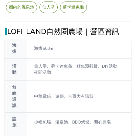
圈內的溫泉池
仙人掌
蘇卡達象龜
LOFI_LAND自然圈農場｜營區資訊
海
海拔500m
拔
活
仙人掌、蘇卡達象龜、鯉魚潭觀賞、DIY活動、
動
夜間活動
無
線
中華電信、遠傳、台哥大有訊號
通
訊
設
少帳包場、溫泉池、BBQ烤爐、開心農場
施