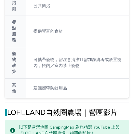
浴
公共衛浴
廁
餐
點
提供豐富的食材
服
務
寵
物
可攜帶寵物，需注意清潔且需加鍊綁著或放置籠
政
內，帳內／室內禁止寵物
策
其
建議攜帶防蚊用品
他
LOFI_LAND自然圈農場｜營區影片
以下是露營地圖 CampingMap 為您精選 YouTube 上與
「LOFI_LAND自然圈農場」相關的影片！