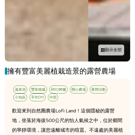
顯示全部
擁有豐富美麗植栽造景的露營農場
溫泉池
豐富植栽
BBQ烤爐
開心農場
夜間活動
小包區
手作DIY
中部
歡迎來到自然圈農場LoFi Land！這個隱秘的露營
地，坐落於海拔500公尺的怡人氣候之中，位於鄉間
的寧靜環境，讓您遠離城市的喧囂。不遠處的美麗植