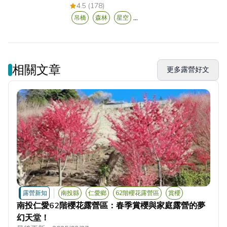
4.5 (178)
...
吊橋
森林
星空
相關文章
更多露營好文
露營新知
南投縣
仁愛鄉
62階櫻花露營區
賞櫻
南投仁愛62階櫻花露營區：春季賞櫻與家庭露營的夢
幻天堂！