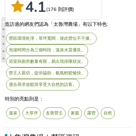
4.1
(176 則評價)
造訪過的網友們認為「太魯灣農場」有以下特色:
營區環境乾淨，草坪寬闊，彼此營位不干擾。
泡湯時間分為三個時段，溫泉水質優良。
浴室與廁所數量有限，易出現排隊狀況。
營主人親切，提供協助，氣氛輕鬆愉快。
適合尋求放鬆與享受大自然的訪客。
特別的亮點則是：
溫泉
大草坪
友善營主
家庭
露營
自然