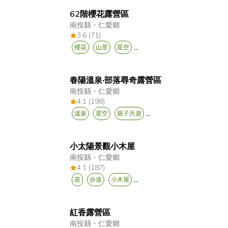
62階櫻花露營區
南投縣
・
仁愛鄉
3.6 (71)
...
櫻花
山景
星空
春陽溫泉‧部落尋奇露營區
南投縣
・
仁愛鄉
4.1 (198)
...
溫泉
星空
親子共遊
小太陽景觀小木屋
南投縣
・
仁愛鄉
4.1 (187)
...
茶
步道
小木屋
紅香露營區
南投縣
・
仁愛鄉