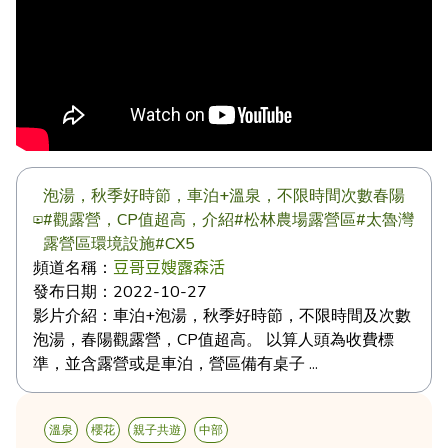
泡湯，秋季好時節，車泊+溫泉，不限時間次數春陽
#觀露營，CP值超高，介紹#松林農場露營區#太魯灣
露營區環境設施#CX5
頻道名稱：
豆哥豆嫂露森活
發布日期：
2022-10-27
影片介紹：
車泊+泡湯，秋季好時節，不限時間及次數
泡湯，春陽觀露營，CP值超高。 以算人頭為收費標
準，並含露營或是車泊，營區備有桌子 ...
溫泉
櫻花
親子共遊
中部