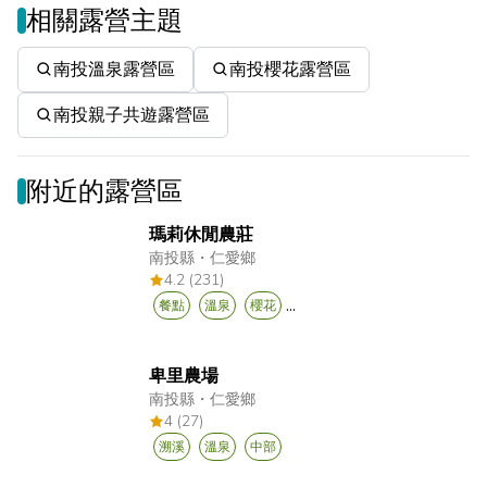
相關露營主題
南投溫泉露營區
南投櫻花露營區
南投親子共遊露營區
附近的露營區
瑪莉休閒農莊
南投縣
・
仁愛鄉
4.2 (231)
...
餐點
溫泉
櫻花
卑里農場
南投縣
・
仁愛鄉
4 (27)
溯溪
溫泉
中部