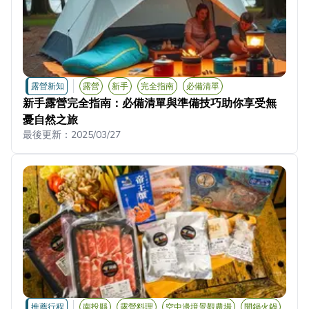
露營新知
露營
新手
完全指南
必備清單
新手露營完全指南：必備清單與準備技巧助你享受無
憂自然之旅
最後更新：
2025/03/27
推薦行程
南投縣
露營料理
空中邊境景觀農場
開鍋火鍋