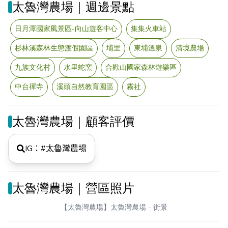
太魯灣農場｜週邊景點
日月潭國家風景區-向山遊客中心
集集火車站
杉林溪森林生態渡假園區
埔里
東埔溫泉
清境農場
九族文化村
水里蛇窯
合歡山國家森林遊樂區
中台禪寺
溪頭自然教育園區
霧社
太魯灣農場｜顧客評價
IG：#
太魯灣農場
太魯灣農場｜營區照片
【太魯灣農場】太魯灣農場
- 街景