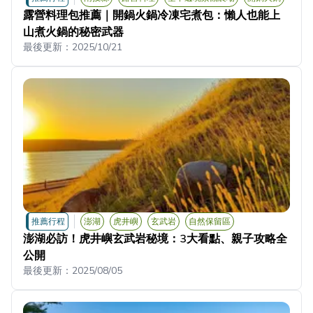
露營料理包推薦｜開鍋火鍋冷凍宅煮包：懶人也能上
山煮火鍋的秘密武器
最後更新：
2025/10/21
推薦行程
澎湖
虎井嶼
玄武岩
自然保留區
澎湖必訪！虎井嶼玄武岩秘境：3大看點、親子攻略全
公開
最後更新：
2025/08/05