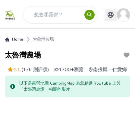
Home
太魯灣農場
太魯灣農場
4.1
(176 則評價)
1700+
瀏覽
南投縣
・
仁愛鄉
以下是露營地圖 CampingMap 為您精選 YouTube 上與
「太魯灣農場」相關的影片！