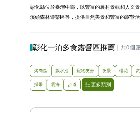
彰化縣位於臺灣中部，以豐富的農村景觀和人文景
溪頭森林遊樂區等，提供自然美景和豐富的露營活
彰化一泊多食露營區推薦
｜
共0個
烤肉區
戲水池
寵物友善
夜景
櫻花
更多類別
採果
雲海
步道