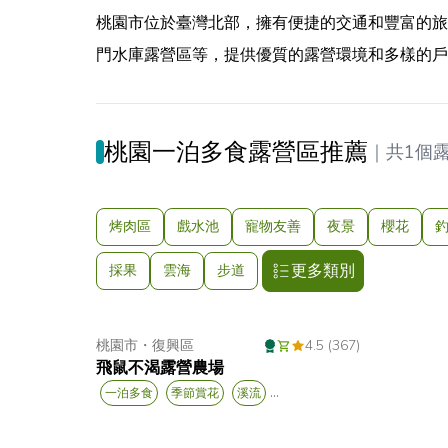
桃園市位於臺灣北部，擁有便捷的交通和豐富的旅
門水庫露營區等，提供優質的露營環境和多樣的戶
桃園一泊多食露營區推薦
｜
共1個
烤肉區
戲水池
寵物友善
夜景
櫻花
更多類別
採果
雲海
步道
桃園市
・
復興區
4.5 (367)
飛鼠不渴露營農場
...
一泊多食
季節賞花
溪流